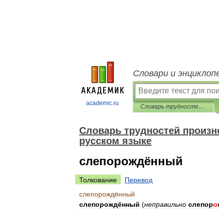
Словари и энциклоп
academic.ru
Словарь трудностей произношения и ударения в современном русском языке
Словарь трудностей произн
русском языке
слепорождённый
Толкование
Перевод
слепорождённый
слепорождённый
(
неправильно
слепор
о