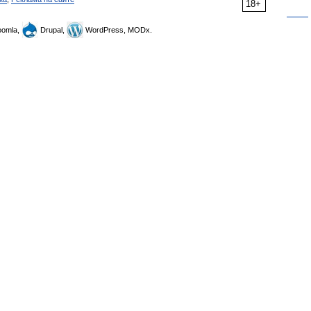
18+
omla,
Drupal,
WordPress, MODx.