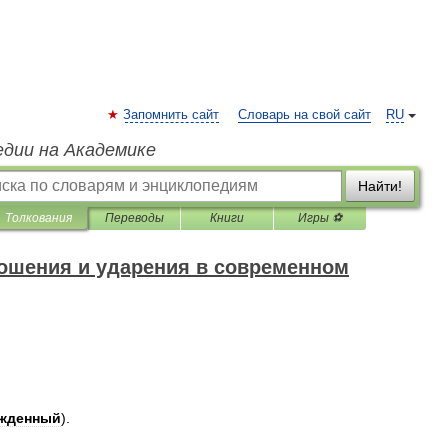
Запомнить сайт
Словарь на свой сайт
RU
едии на Академике
Найти!
Толкования
Переводы
Книги
Игры ⚽
ошения и ударения в современном
жденный
).