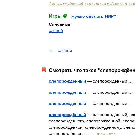
Словарь
трудностей
произношения
и
ударения
в
сов
Игры ⚽
Нужно сделать НИР?
Синонимы
:
слепой
слепой
Смотреть что такое "слепорождённ
слепорождённый
— слепорождённый 
слепорождённый
— слепорождённый 
слепорождённый
— слепорождённый 
слепорождённый
— слепорождённый, сл
слепорождённого, слепорождённой, слепо
слепорождённой, слепорождённому, слеп
слепорождённое,… …
Формы слов