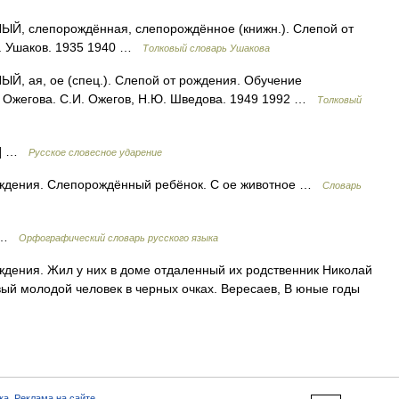
 слепорождённая, слепорождённое (книжн.). Слепой от
Н. Ушаков. 1935 1940 …
Толковый словарь Ушакова
ая, ое (спец.). Слепой от рождения. Обучение
ь Ожегова. С.И. Ожегов, Н.Ю. Шведова. 1949 1992 …
Толковый
й] …
Русское словесное ударение
ождения. Слепорождённый ребёнок. С ое животное …
Словарь
о …
Орфографический словарь русского языка
ждения. Жил у них в доме отдаленный их родственник Николай
ый молодой человек в черных очках. Вересаев, В юные годы
ка
,
Реклама на сайте