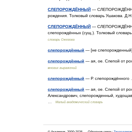
СЛЕПОРОЖДЁННЫЙ
— СЛЕПОРОЖДЁННЫЙ,
рождения. Толковый словарь Ушакова. Д.
СЛЕПОРОЖДЁННЫЙ
— СЛЕПОРОЖДЁННЫЙ, 
слепорождённых (сущ.). Толковый словар
словарь Ожегова
слепорождённый
— [не слепорожденны
слепорождённый
— ая, ое. Слепой от р
многих выражений
слепорождённый
— Р. слепорождённог
слепорождённый
— ая, ое. Слепой от ро
Александрович, слепорожденный, худощав
…
Малый академический словарь
© Академик, 2000-2026
Обратная связь:
Техподдерж