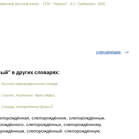
ременном
русском
языке
. -
СПб
.
:
"
Норинт
".
.
К
.
С
.
Горбачевич
.
2000
.
слесаришка
ый" в других словарях:
…
Русский орфографический словарь
…
Слитно. Раздельно. Через дефис.
…
Словарь употребления буквы Ё
епорождённая, слепорождённое, слепорождённые,
рождённого, слепорождённых, слепорождённому,
орождённым, слепорождённый, слепорождённую,