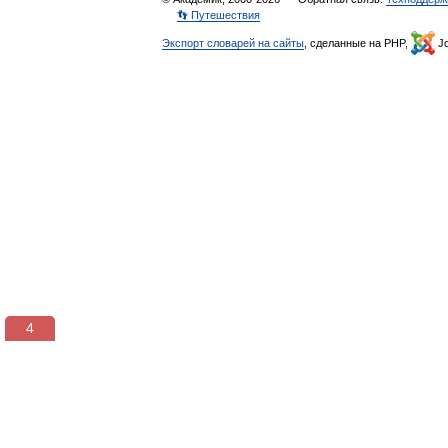
👣 Путешествия
Экспорт словарей на сайты
, сделанные на PHP,
Jo
3